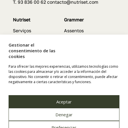
T. 93 836 00 62 contacto@nutriset.com
Nutriset
Grammer
Serviços
Assentos
Contato
Características
Política de Qualidade
Serviços
Gestionar el
consentimiento de las
cookies
Para ofrecer las mejores experiencias, utilizamos tecnologías como
Chapron
Labaronne
las cookies para almacenar y/o acceder a la información del
dispositivo. No consentir o retirar el consentimiento, puede afectar
Animais
Tanques Flexíveis
negativamente a ciertas características y funciones.
Produtos
Características
Características
Instalaçao
Aceptar
Denegar
NUTRISET S.L. | Pol. Ind. El Cortés | 08262 Callús (Barcelona)
Preferencias